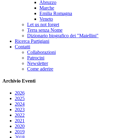
Abruzzo
Marche
Emilia Romagna
Veneto
Let us not forget
Terra senza Nome
Dizionario biografico dei "Maiellini"
Ricerca Partigiani
Contatti
Collaborazioni
Patrocini
Newsletter
Come aderire
Archivio
Eventi
2026
2025
2024
2023
2022
2021
2020
2019
2018