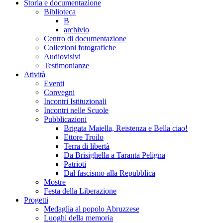
Storia e documentazione
Biblioteca
B
archivio
Centro di documentazione
Collezioni fotografiche
Audiovisivi
Testimonianze
Atività
Eventi
Convegni
Incontri Istituzionali
Incontri nelle Scuole
Pubblicazioni
Brigata Maiella, Reistenza e Bella ciao!
Ettore Troilo
Terra di libertà
Da Brisighella a Taranta Peligna
Patrioti
Dal fascismo alla Repubblica
Mostre
Festa della Liberazione
Progetti
Medaglia al popolo Abruzzese
Luoghi della memoria