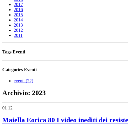
2017
2016
2015
2014
2013
2012
2011
Tags
Eventi
Categories
Eventi
eventi (22)
Archivio:
2023
01
12
Maiella Eorica 80 I video inediti dei resist