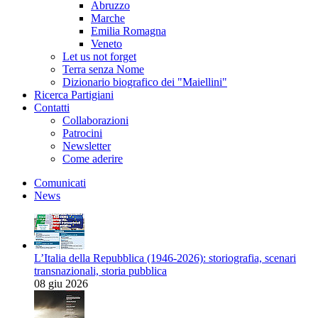
Abruzzo
Marche
Emilia Romagna
Veneto
Let us not forget
Terra senza Nome
Dizionario biografico dei "Maiellini"
Ricerca Partigiani
Contatti
Collaborazioni
Patrocini
Newsletter
Come aderire
Comunicati
News
L’Italia della Repubblica (1946-2026): storiografia, scenari
transnazionali, storia pubblica
08 giu 2026