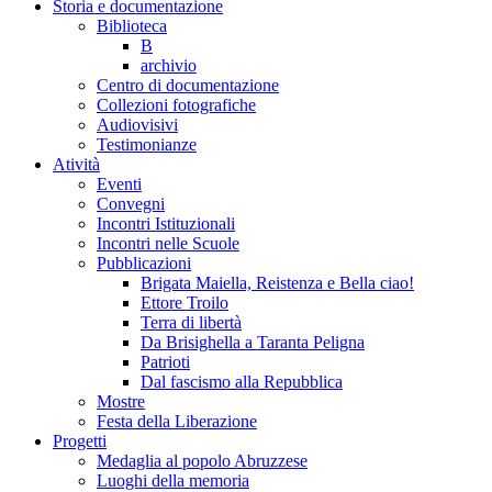
Storia e documentazione
Biblioteca
B
archivio
Centro di documentazione
Collezioni fotografiche
Audiovisivi
Testimonianze
Atività
Eventi
Convegni
Incontri Istituzionali
Incontri nelle Scuole
Pubblicazioni
Brigata Maiella, Reistenza e Bella ciao!
Ettore Troilo
Terra di libertà
Da Brisighella a Taranta Peligna
Patrioti
Dal fascismo alla Repubblica
Mostre
Festa della Liberazione
Progetti
Medaglia al popolo Abruzzese
Luoghi della memoria