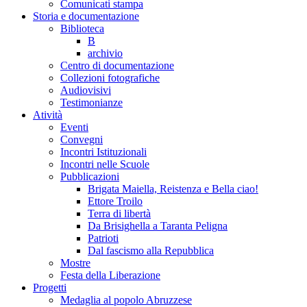
Comunicati stampa
Storia e documentazione
Biblioteca
B
archivio
Centro di documentazione
Collezioni fotografiche
Audiovisivi
Testimonianze
Atività
Eventi
Convegni
Incontri Istituzionali
Incontri nelle Scuole
Pubblicazioni
Brigata Maiella, Reistenza e Bella ciao!
Ettore Troilo
Terra di libertà
Da Brisighella a Taranta Peligna
Patrioti
Dal fascismo alla Repubblica
Mostre
Festa della Liberazione
Progetti
Medaglia al popolo Abruzzese