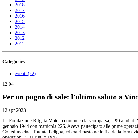
2018
2017
2016
2015
2014
2013
2012
2011
Categories
eventi (22)
12
04
Per un pugno di sale: l'ultimo saluto a Vin
12 apr 2023
La Fondazione Brigata Maiella comunica la scomparsa, a 99 anni, di
gennaio 1944 con matricola 226. Aveva partecipato alle prime operazio
Colledimacine, Taranta Peligna, ed era rimasto nelle fila della formaz
operazioni, il 31 luglio 1945.