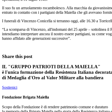
Il suo fu un arruolamento rocambolesco. Alla macchia da giovanissimo, p
entrato in contatto con i partigiani della Maiella che gli avevano forni
I funerali di Vincenzo Conicella si terranno oggi, alle 16.30 a Torric
“La scomparsa di Vincenzo, all'indomani del 25 aprile – sottolinea il 
intendiamo interpretare ancora il nostro essere partigiani, su come vogl
hanno affidato alle generazioni successive”.
Share this post
IL
"GRUPPO PATRIOTI DELLA MAIELLA"
è l'unica formazione della Resistenza Italiana decorat
di
Medaglia d'Oro al Valor Militare
alla bandiera
Sostienici
Fondazione Brigata Maiella
Scopo della Fondazione è di rendere patrimonio comune e duraturo
la memoria della Brigata Maiella nella storia della Resistenza italiana