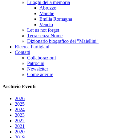
Luoghi della memoria
Abruzzo
Marche
Emilia Romagna
Veneto
Let us not forget
Terra senza Nome
Dizionario biografico dei "Maiellini"
Ricerca Partigiani
Contatti
Collaborazioni
Patrocini
Newsletter
Come aderire
Archivio
Eventi
2026
2025
2024
2023
2022
2021
2020
2019