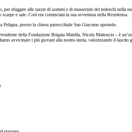
er sfuggire alle razzie di uomini e di masserizie dei tedeschi nella nati
to scarpe e sale. Così era cominciata la sua avventura nella Resistenza.
ella Peligna, presso la chiesa parrocchiale San Giacomo apostolo.
Presidente della Fondazione Brigata Maiella, Nicola Mattoscio – è un’oc
iamo avvicinare i più giovani alla nostra storia, valorizzando il lascito
a
 ed europea