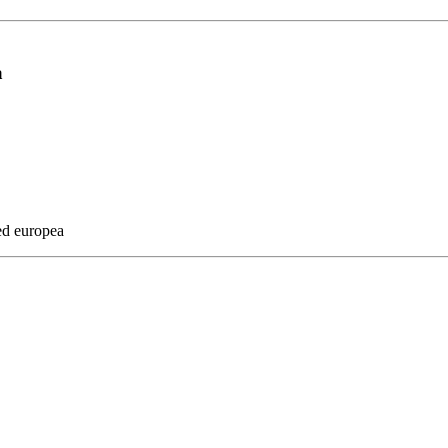
a
 ed europea