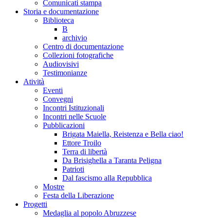
Comunicati stampa
Storia e documentazione
Biblioteca
B
archivio
Centro di documentazione
Collezioni fotografiche
Audiovisivi
Testimonianze
Atività
Eventi
Convegni
Incontri Istituzionali
Incontri nelle Scuole
Pubblicazioni
Brigata Maiella, Reistenza e Bella ciao!
Ettore Troilo
Terra di libertà
Da Brisighella a Taranta Peligna
Patrioti
Dal fascismo alla Repubblica
Mostre
Festa della Liberazione
Progetti
Medaglia al popolo Abruzzese