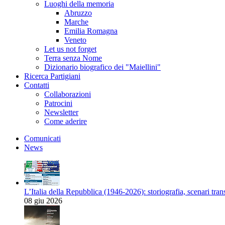
Luoghi della memoria
Abruzzo
Marche
Emilia Romagna
Veneto
Let us not forget
Terra senza Nome
Dizionario biografico dei "Maiellini"
Ricerca Partigiani
Contatti
Collaborazioni
Patrocini
Newsletter
Come aderire
Comunicati
News
L’Italia della Repubblica (1946-2026): storiografia, scenari tran
08 giu 2026