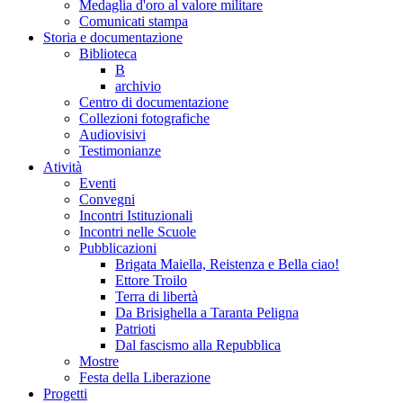
Medaglia d'oro al valore militare
Comunicati stampa
Storia e documentazione
Biblioteca
B
archivio
Centro di documentazione
Collezioni fotografiche
Audiovisivi
Testimonianze
Atività
Eventi
Convegni
Incontri Istituzionali
Incontri nelle Scuole
Pubblicazioni
Brigata Maiella, Reistenza e Bella ciao!
Ettore Troilo
Terra di libertà
Da Brisighella a Taranta Peligna
Patrioti
Dal fascismo alla Repubblica
Mostre
Festa della Liberazione
Progetti