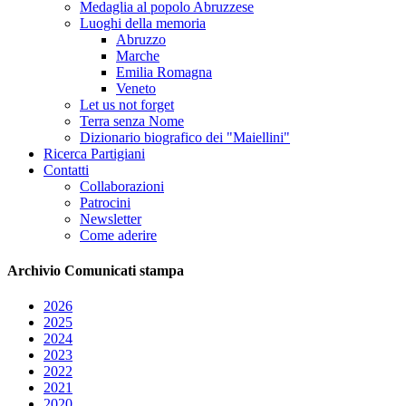
Medaglia al popolo Abruzzese
Luoghi della memoria
Abruzzo
Marche
Emilia Romagna
Veneto
Let us not forget
Terra senza Nome
Dizionario biografico dei "Maiellini"
Ricerca Partigiani
Contatti
Collaborazioni
Patrocini
Newsletter
Come aderire
Archivio
Comunicati stampa
2026
2025
2024
2023
2022
2021
2020