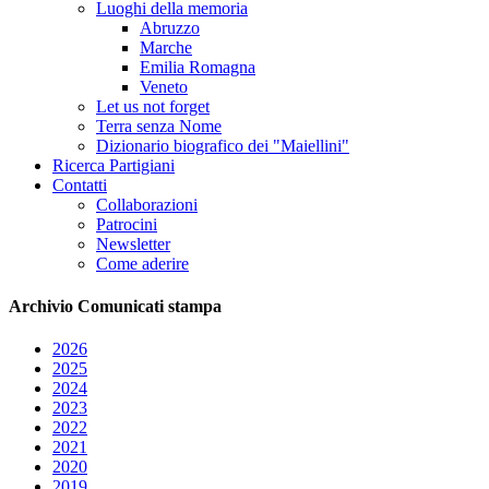
Luoghi della memoria
Abruzzo
Marche
Emilia Romagna
Veneto
Let us not forget
Terra senza Nome
Dizionario biografico dei "Maiellini"
Ricerca Partigiani
Contatti
Collaborazioni
Patrocini
Newsletter
Come aderire
Archivio
Comunicati stampa
2026
2025
2024
2023
2022
2021
2020
2019