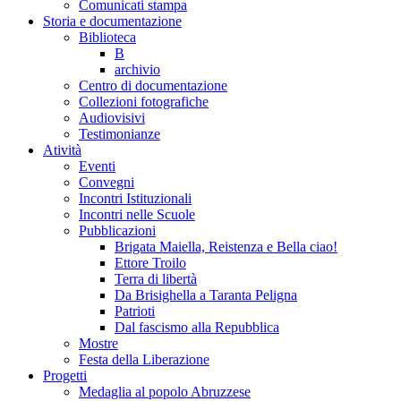
Comunicati stampa
Storia e documentazione
Biblioteca
B
archivio
Centro di documentazione
Collezioni fotografiche
Audiovisivi
Testimonianze
Atività
Eventi
Convegni
Incontri Istituzionali
Incontri nelle Scuole
Pubblicazioni
Brigata Maiella, Reistenza e Bella ciao!
Ettore Troilo
Terra di libertà
Da Brisighella a Taranta Peligna
Patrioti
Dal fascismo alla Repubblica
Mostre
Festa della Liberazione
Progetti
Medaglia al popolo Abruzzese