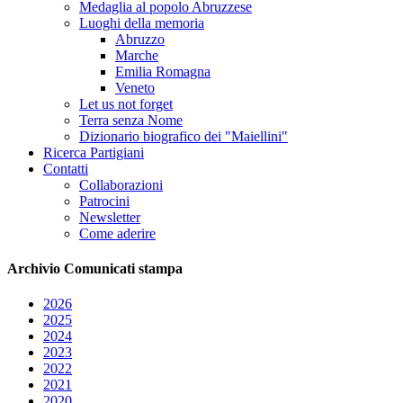
Medaglia al popolo Abruzzese
Luoghi della memoria
Abruzzo
Marche
Emilia Romagna
Veneto
Let us not forget
Terra senza Nome
Dizionario biografico dei "Maiellini"
Ricerca Partigiani
Contatti
Collaborazioni
Patrocini
Newsletter
Come aderire
Archivio
Comunicati stampa
2026
2025
2024
2023
2022
2021
2020