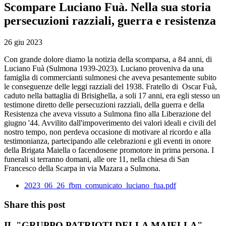
Scompare Luciano Fuà. Nella sua storia
persecuzioni razziali, guerra e resistenza
26 giu 2023
Con grande dolore diamo la notizia della scomparsa, a 84 anni, di
Luciano Fuà (Sulmona 1939-2023). Luciano proveniva da una
famiglia di commercianti sulmonesi che aveva pesantemente subito
le conseguenze delle leggi razziali del 1938. Fratello di Oscar Fuà,
caduto nella battaglia di Brisighella, a soli 17 anni, era egli stesso un
testimone diretto delle persecuzioni razziali, della guerra e della
Resistenza che aveva vissuto a Sulmona fino alla Liberazione del
giugno '44. Avvilito dall'impoverimento dei valori ideali e civili del
nostro tempo, non perdeva occasione di motivare al ricordo e alla
testimonianza, partecipando alle celebrazioni e gli eventi in onore
della Brigata Maiella o facendosene promotore in prima persona. I
funerali si terranno domani, alle ore 11, nella chiesa di San
Francesco della Scarpa in via Mazara a Sulmona.
2023_06_26_fbm_comunicato_luciano_fua.pdf
Share this post
IL
"GRUPPO PATRIOTI DELLA MAIELLA"