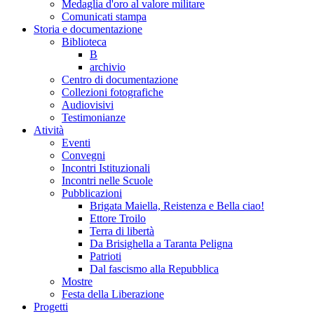
Medaglia d'oro al valore militare
Comunicati stampa
Storia e documentazione
Biblioteca
B
archivio
Centro di documentazione
Collezioni fotografiche
Audiovisivi
Testimonianze
Atività
Eventi
Convegni
Incontri Istituzionali
Incontri nelle Scuole
Pubblicazioni
Brigata Maiella, Reistenza e Bella ciao!
Ettore Troilo
Terra di libertà
Da Brisighella a Taranta Peligna
Patrioti
Dal fascismo alla Repubblica
Mostre
Festa della Liberazione
Progetti