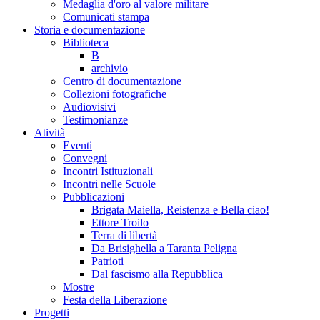
Medaglia d'oro al valore militare
Comunicati stampa
Storia e documentazione
Biblioteca
B
archivio
Centro di documentazione
Collezioni fotografiche
Audiovisivi
Testimonianze
Atività
Eventi
Convegni
Incontri Istituzionali
Incontri nelle Scuole
Pubblicazioni
Brigata Maiella, Reistenza e Bella ciao!
Ettore Troilo
Terra di libertà
Da Brisighella a Taranta Peligna
Patrioti
Dal fascismo alla Repubblica
Mostre
Festa della Liberazione
Progetti