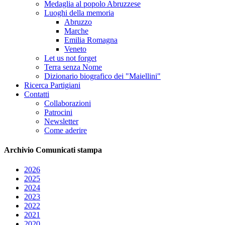
Medaglia al popolo Abruzzese
Luoghi della memoria
Abruzzo
Marche
Emilia Romagna
Veneto
Let us not forget
Terra senza Nome
Dizionario biografico dei "Maiellini"
Ricerca Partigiani
Contatti
Collaborazioni
Patrocini
Newsletter
Come aderire
Archivio
Comunicati stampa
2026
2025
2024
2023
2022
2021
2020