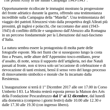
“The polish Army in the Italian Campaign 1943-1945”.
Opportunamente ricollocate le immagini mostrano la progressione
del fronte adriatico durante la guerra, offrendo una testimonianza
incredibile sulla Campagna della “Maiella”. Una testimonianza del
viaggio dei patrioti Abruzzesi visto dalla prospettiva degli Alleati più
prossimi, gli inglesi e polacchi, che raccontano due anni (1943-
1945) di conflitto difficile e sanguinoso dall'Abruzzo alla Romagna
in un percorso fondamentale per la Liberazione dal nazi-fascismo
d’Italia.
La natura sembra essere la protagonista di molta parte delle
fotografie esposte. Ma nei fiumi che si susseguono lungo la costa
fino a Pesaro, nelle alture dell’Appennino tosco-emiliano, prese
d’assalto, di notte, senza il supporto dell’artiglieria, nei due Natali
passati al fronte, non si trova solo un’occasione di celebrazione e di
rievocazione di tanti eroismi, bensì il senso vero del lungo processo
di rinnovamento simbolico e morale che fu incarnato dalla
Resistenza.
L'inaugurazione si terrà il 1° Dicembre 2017 alle ore 17.00 in Corso
Umberto I 83. La Mostra resterà esposta presso la Maison des Arts
della Fondazione Pescarabruzzo
dal 1° al 12 dicembre
, dal lunedì
alla domenica (compreso i giorni festivi) dalle 10.00 alle 12.30 e
dalle 17.30 alle 19.30 (con ingresso libero).