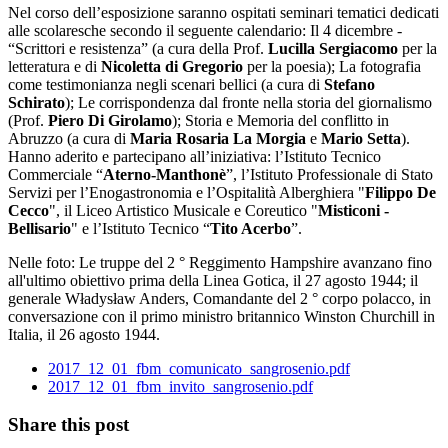
Nel corso dell’esposizione saranno ospitati seminari tematici dedicati
alle scolaresche secondo il seguente calendario: Il 4 dicembre -
“Scrittori e resistenza” (a cura della Prof.
Lucilla Sergiacomo
per la
letteratura e di
Nicoletta di Gregorio
per la poesia); La fotografia
come testimonianza negli scenari bellici (a cura di
Stefano
Schirato
); Le corrispondenza dal fronte nella storia del giornalismo
(Prof.
Piero Di Girolamo
); Storia e Memoria del conflitto in
Abruzzo (a cura di
Maria Rosaria La Morgia
e
Mario Setta
).
Hanno aderito e partecipano all’iniziativa: l’Istituto Tecnico
Commerciale “
Aterno-Manthonè
”, l’Istituto Professionale di Stato
Servizi per l’Enogastronomia e l’Ospitalità Alberghiera "
Filippo De
Cecco
", il Liceo Artistico Musicale e Coreutico "
Misticoni -
Bellisario
" e l’Istituto Tecnico “
Tito Acerbo
”.
Nelle foto: Le truppe del 2 ° Reggimento Hampshire avanzano fino
all'ultimo obiettivo prima della Linea Gotica, il 27 agosto 1944; il
generale Władysław Anders, Comandante del 2 ° corpo polacco, in
conversazione con il primo ministro britannico Winston Churchill in
Italia, il 26 agosto 1944.
2017_12_01_fbm_comunicato_sangrosenio.pdf
2017_12_01_fbm_invito_sangrosenio.pdf
Share this post